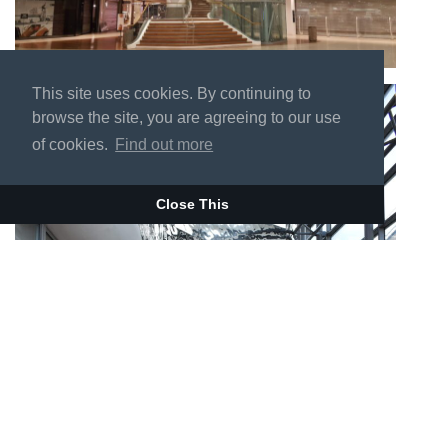
This site uses cookies. By continuing to
browse the site, you are agreeing to our use
of cookies.
Find out more
Close This